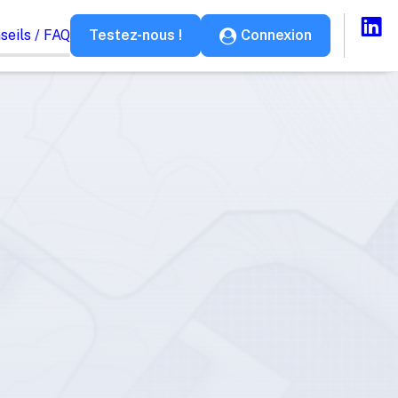
seils / FAQ
Testez-nous !
Connexion